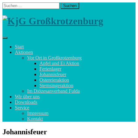
Skip
Suchen
to
nach:
content
Start
Aktionen
Vor Ort in Großkrotzenburg
Apfel und Ei Aktion
Ferienlager
Johannisfeuer
Ostereieraktion
Sternsingeraktion
Im Diözesanverband Fulda
Wir über uns
Downloads
Service
Impressum
Kontakt
Johannisfeuer